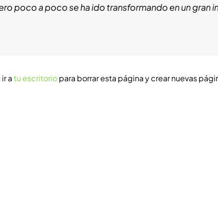
pero poco a poco se ha ido transformando en un gran im
ir a
tu escritorio
para borrar esta página y crear nuevas págin